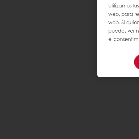
Utilizamos la
web, para rec
web. Si quie
puedes ver n
el consentimi