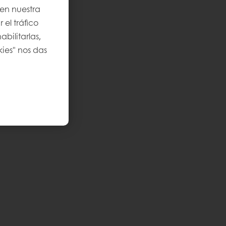
 en nuestra
 el tráfico
bilitarlas,
kies" nos das