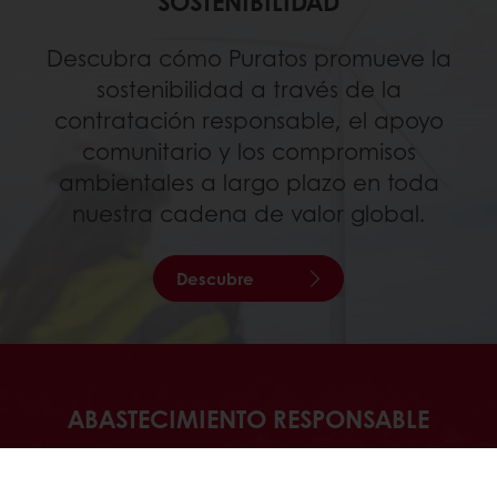
SOSTENIBILIDAD
Descubra cómo Puratos promueve la
sostenibilidad a través de la
contratación responsable, el apoyo
comunitario y los compromisos
ambientales a largo plazo en toda
nuestra cadena de valor global.
Descubre
ABASTECIMIENTO RESPONSABLE
Descubra cómo Puratos construye