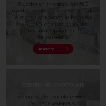
Situados en 11 países, los IPCC
ayudan a nuestros clientes de todo
el mundo ofreciéndoles todas las
facilidades y herramientas que
necesitan para impulsar su negocio
de pastelería.
Descubre
CENTRO DEL CHOCOLATE
Los centros de chocolate Puratos
organizan sesiones de