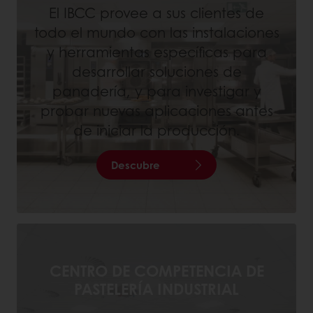
El IBCC provee a sus clientes de
todo el mundo con las instalaciones
y herramientas específicas para
desarrollar soluciones de
panadería, y para investigar y
probar nuevas aplicaciones antes
de iniciar la producción.
Descubre
CENTRO DE COMPETENCIA DE
PASTELERÍA INDUSTRIAL