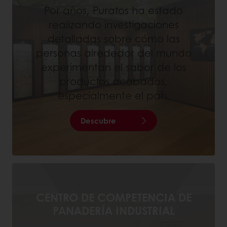
Por años, Puratos ha estado
realizando investigaciones
detalladas sobre cómo las
personas alrededor del mundo
experimentan el sabor de los
productos acabados,
especialmente el pan.
Descubre
CENTRO DE COMPETENCIA DE
PANADERÍA INDUSTRIAL