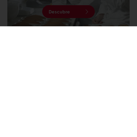
Descubre
Productos
Recetas
Servicios
Percepción del consumidor
Acerca de Puratos
Noticias
Contáctenos