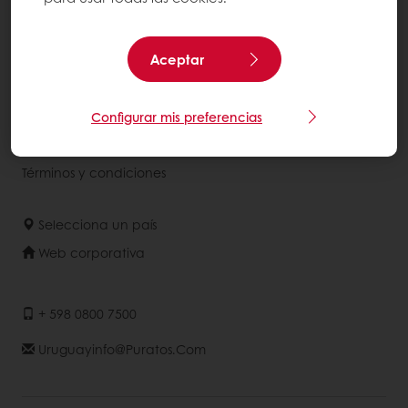
Servicios
Percepción del consumidor
Aceptar
Acerca de Puratos
Configurar mis preferencias
Noticias
Contáctenos
Términos y condiciones
Selecciona un país
Web corporativa
+ 598 0800 7500
Uruguayinfo@puratos.com