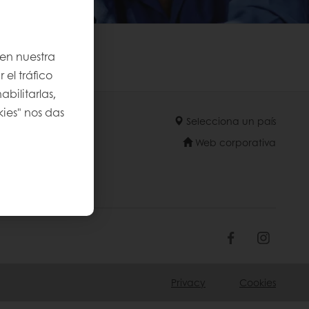
 en nuestra
 el tráfico
bilitarlas,
kies" nos das
Selecciona un país
Web corporativa
Privacy
Cookies