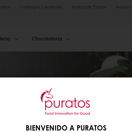
cetas
Catálogos y recetarios
Acerca de Puratos
Servicios
lería
Chocolatería
HOME
ACERCA DE PURATOS
NUESTRO COMPROMISO
NUESTRO COMPROMISO
BIENVENIDO A PURATOS