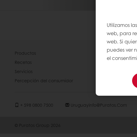
Utilizamos la
web, para rec
web. Si quie
puedes ver n
Productos
Acerca de 
el consentimi
Recetas
Noticias
Servicios
Contácteno
Percepción del consumidor
Términos y 
+ 598 0800 7500
Uruguayinfo@puratos.com
© Puratos Group 2026