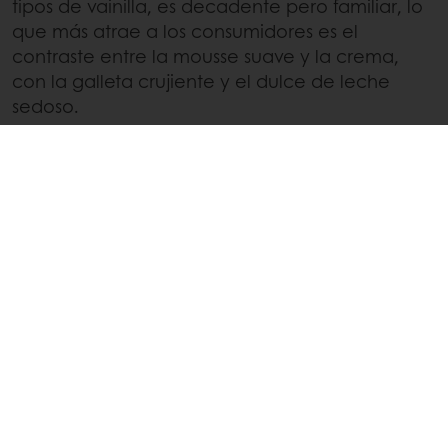
tipos de vainilla, es decadente pero familiar, lo
que más atrae a los consumidores es el
contraste entre la mousse suave y la crema,
con la galleta crujiente y el dulce de leche
sedoso.