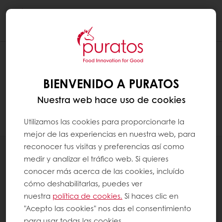
Togg
navi
NO SOY CLIENTE DE PURATOS. ¿PUEDO
CREAR UNA CUENTA MYPURATOS?
BIENVENIDO A PURATOS
Nuestra web hace uso de cookies
Si usted no es cliente por favor contactar al
asesor comercial de la zona o contáctenos.
Utilizamos las cookies para proporcionarte la
mejor de las experiencias en nuestra web, para
reconocer tus visitas y preferencias así como
Productos
medir y analizar el tráfico web. Si quieres
Recetas
conocer más acerca de las cookies, incluído
Servicios
cómo deshabilitarlas, puedes ver
Percepción del consumidor
nuestra
política de cookies.
Si haces clic en
"Acepto las cookies" nos das el consentimiento
para usar todas las cookies.
Acerca de Puratos