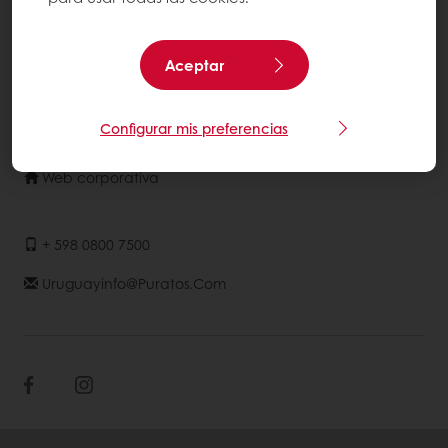
Noticias
Contáctenos
Aceptar
Términos y condiciones
Configurar mis preferencias
Selecciona un país
Web corporativa
+ 598 0800 7500
Uruguayinfo@puratos.com