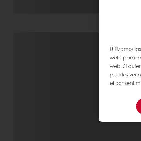
Utilizamos la
web, para rec
web. Si quie
puedes ver n
el consentimi