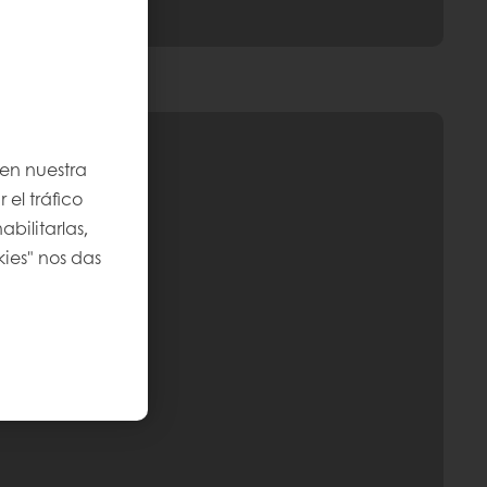
 en nuestra
 el tráfico
bilitarlas,
kies" nos das