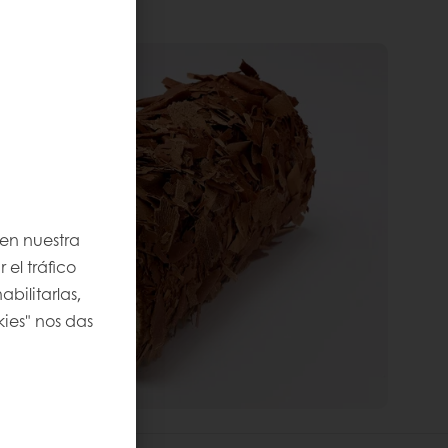
 en nuestra
 el tráfico
bilitarlas,
kies" nos das