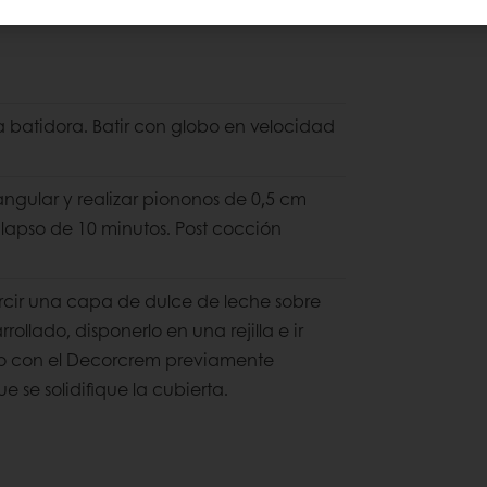
la batidora. Batir con globo en velocidad
angular y realizar piononos de 0,5 cm
r lapso de 10
minutos. Post cocción
cir una capa de dulce de leche sobre
rrollado, disponerlo en una rejilla e ir
ono con el Decorcrem previamente
 se solidifique la cubierta.