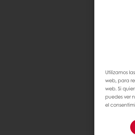
Utilizamos la
web, para rec
web. Si quie
puedes ver n
el consentimi