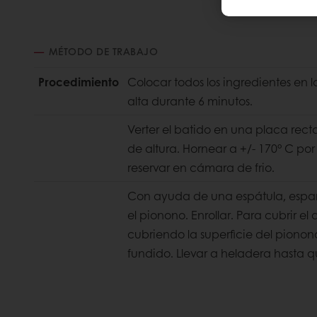
MÉTODO DE TRABAJO
Procedimiento
Colocar todos los ingredientes en 
alta
durante 6 minutos.
Verter el batido en una placa rect
de altura. Hornear a +/- 170° C po
reservar en cámara de frio.
Con ayuda de una espátula, espar
el pionono. Enrollar. Para cubrir el a
cubriendo la superficie del pion
fundido. Llevar a
heladera hasta que