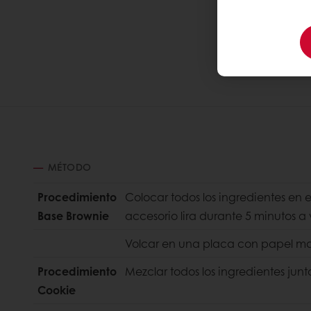
MÉTODO
Procedimiento
Colocar todos los ingredientes en e
Base Brownie
accesorio lira durante 5 minutos 
Volcar en una placa con papel 
Procedimiento
Mezclar todos los ingredientes ju
Cookie