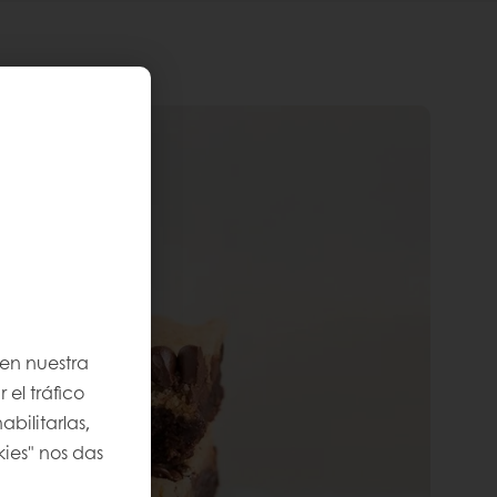
 en nuestra
 el tráfico
bilitarlas,
kies" nos das