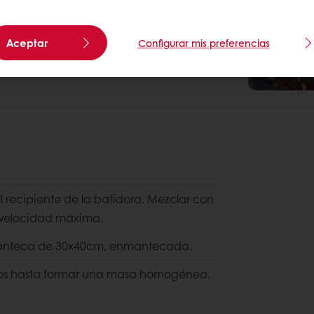
Aceptar
Configurar mis preferencias
l recipiente de la batidora. Mezclar con
a velocidad máxima.
manteca de 30x40cm, enmantecada.
ntos hasta formar una masa homogénea.