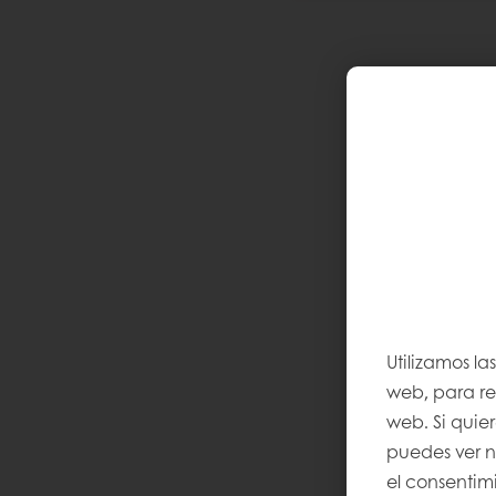
Utilizamos la
web, para rec
web. Si quie
puedes ver n
el consentimi