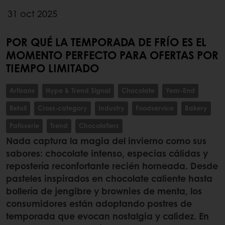
31 oct 2025
POR QUÉ LA TEMPORADA DE FRÍO ES EL
MOMENTO PERFECTO PARA OFERTAS POR
TIEMPO LIMITADO
Artisans
Hype & Trend Signal
Chocolate
Year-End
Retail
Cross-category
Industry
Foodservice
Bakery
Patisserie
Trend
Chocolatiers
Nada captura la magia del invierno como sus
sabores: chocolate intenso, especias cálidas y
repostería reconfortante recién horneada. Desde
pasteles inspirados en chocolate caliente hasta
bollería de jengibre y brownies de menta, los
consumidores están adoptando postres de
temporada que evocan nostalgia y calidez. En