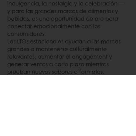
indulgencia, la nostalgia y la celebración —
y para las grandes marcas de alimentos y
bebidas, es una oportunidad de oro para
conectar emocionalmente con los
consumidores.
Las LTOs estacionales ayudan a las marcas
grandes a mantenerse culturalmente
relevantes, aumentar el engagement y
generar ventas a corto plazo mientras
prueban nuevos sabores o formatos.
Piénsalo como una estrategia de innovación
de bajo riesgo: al lanzar ediciones exclusivas
de invierno de productos populares —desde
bebidas festivas hasta sabores limitados de
postres— las marcas pueden generar
emoción, reforzar la lealtad y convertirse en
parte de los rituales estacionales de los
consumidores.