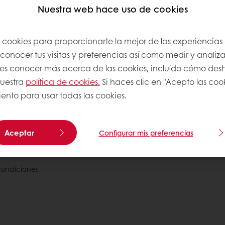
Nuestra web hace uso de cookies
levan varios años produciendo chocolate sostenibl
omún: UTZ, Comercio Justo y Rainforest Alliance. En
s cookies para proporcionarte la mejor de las experiencias
race.
onocer tus visitas y preferencias así como medir y analizar
res conocer más acerca de las cookies, incluído cómo desha
de consumo, la proporción de chocolate sostenibl
uestra
política de cookies.
Si haces clic en "Acepto las coo
ento para usar todas las cookies.
Puratos
Aceptar
Configurar mis preferencias
s
condiciones