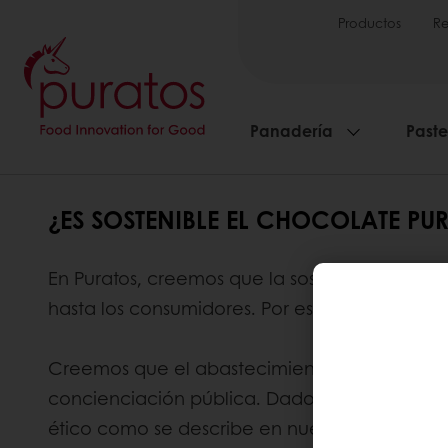
Productos
Re
Panadería
Paste
¿ES SOSTENIBLE EL CHOCOLATE PU
En Puratos, creemos que la sostenibilidad es 
hasta los consumidores. Por eso creamos el 
Creemos que el abastecimiento responsable e
concienciación pública. Dado que la ética e
ético como se describe en nuestra Carta de c