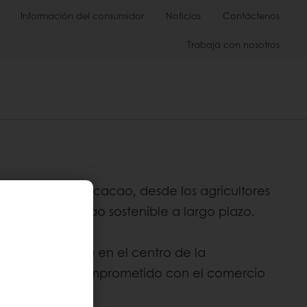
Información del consumidor
Noticias
Contáctenos
Trabajá con nosotros
e suministro de cacao, desde los agricultores
isión del cacao sostenible a largo plazo.
eemos que está en el centro de la
os, nos hemos comprometido con el comercio