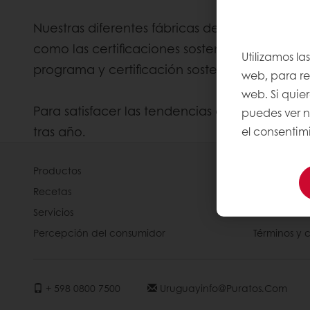
Nuestras diferentes fábricas de chocolate l
como las certificaciones sostenibles de uso c
Utilizamos la
programa y certificación sostenible, Cacao-T
web, para rec
web. Si quie
Para satisfacer las tendencias del mercado 
puedes ver n
tras año.
el consentimi
Productos
Acerca de 
Recetas
Noticias
Servicios
Contácteno
Percepción del consumidor
Términos y 
+ 598 0800 7500
Uruguayinfo@puratos.com