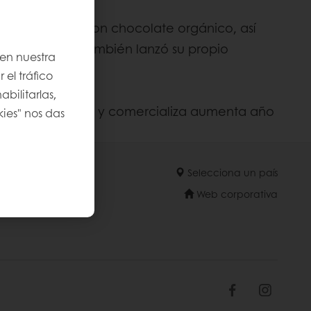
e. Comenzamos con chocolate orgánico, así
 2013, Puratos también lanzó su propio
 en nuestra
 el tráfico
bilitarlas,
e que se produce y comercializa aumenta año
kies" nos das
Selecciona un país
Web corporativa