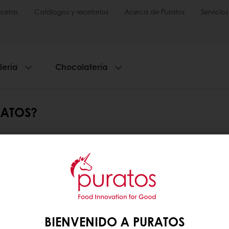
cetas
Catálogos y recetarios
Acerca de Puratos
Servicios
lería
Chocolatería
RATOS?
una relación beneficiosa para todos en la cadena d
cacao de nueva generación, como parte de nuestra v
s una parte clave del comercio ético. También cr
s el centro de los valores fundamentales de Purat
omercio ético (disponible en nuestro sitio web).
BIENVENIDO A PURATOS