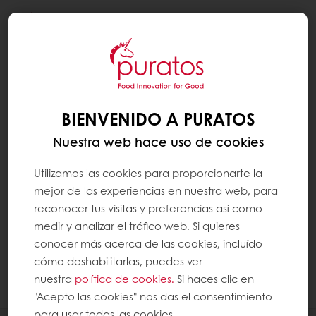
Togg
navi
EL ACEITE DE PALMA UTILIZADO POR
PURATOS SE OBTIENE DE FORMA
BIENVENIDO A PURATOS
SOSTENIBLE
Nuestra web hace uso de cookies
Puratos es miembro de la asociación RSPO.
Esto significa que puede proporcionar
Utilizamos las cookies para proporcionarte la
margarinas, emulsionantes, chocolate
mejor de las experiencias en nuestra web, para
compuesto, rellenos y otros productos con
reconocer tus visitas y preferencias así como
certificación RSPO Segregated y/o RSPO
medir y analizar el tráfico web. Si quieres
Mass Balance. RSPO significa “Roundtable on
conocer más acerca de las cookies, incluído
Sustainable Palm Oil”; puede encontrar más
cómo deshabilitarlas, puedes ver
información en
www.rspo.org
nuestra
política de cookies.
Si haces clic en
"Acepto las cookies" nos das el consentimiento
para usar todas las cookies.