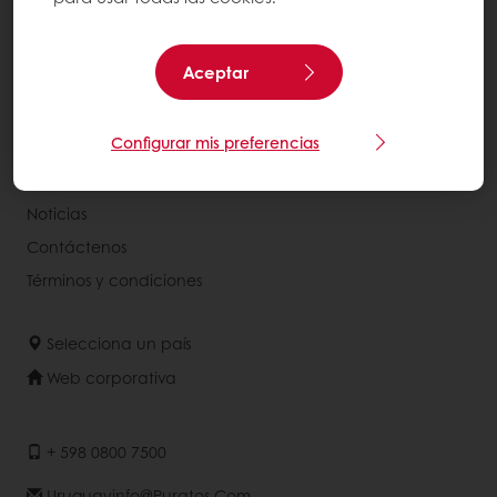
Productos
Recetas
Aceptar
Servicios
Percepción del consumidor
Configurar mis preferencias
Acerca de Puratos
Noticias
Contáctenos
Términos y condiciones
Selecciona un país
Web corporativa
+ 598 0800 7500
Uruguayinfo@puratos.com