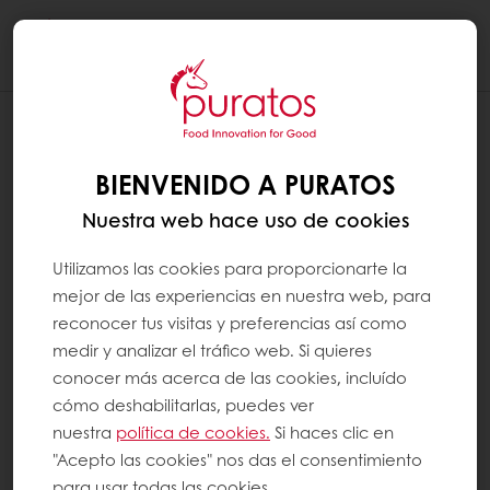
Togg
navi
¿QUÉ SIGNIFICA PAN “ORGÁNICO”?
BIENVENIDO A PURATOS
La producción orgánica se refiere a un
Nuestra web hace uso de cookies
sistema general de gestión agrícola y
producción de alimentos. Este sistema
Utilizamos las cookies para proporcionarte la
mejor de las experiencias en nuestra web, para
combina las mejores prácticas
reconocer tus visitas y preferencias así como
medioambientales, un alto nivel de
medir y analizar el tráfico web. Si quieres
biodiversidad, la conservación de los
conocer más acerca de las cookies, incluído
recursos naturales, la aplicación de altos
cómo deshabilitarlas, puedes ver
estándares de bienestar animal y un método
nuestra
política de cookies.
Si haces clic en
"Acepto las cookies" nos das el consentimiento
de producción que utiliza sustancias y
para usar todas las cookies.