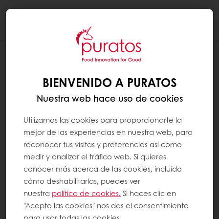
Togg
navi
AGREGAR UN ACCESO DIRECTO DE
MYPURATOS A LA PANTALLA DE INICIO
BIENVENIDO A PURATOS
DE SU IPHONE
Nuestra web hace uso de cookies
En un iPhone Esta opción solo está disponible
Utilizamos las cookies para proporcionarte la
con Safari.
mejor de las experiencias en nuestra web, para
reconocer tus visitas y preferencias así como
medir y analizar el tráfico web. Si quieres
Abra MyPuratos con Safari, luego haga clic
conocer más acerca de las cookies, incluído
en el icono en la parte inferior de su
cómo deshabilitarlas, puedes ver
pantalla, con una flecha apuntando hacia
nuestra
política de cookies.
Si haces clic en
arriba; Elija la opción "En la pantalla de
"Acepto las cookies" nos das el consentimiento
inicio"; Haga clic en "Agregar"; El acceso
para usar todas las cookies.