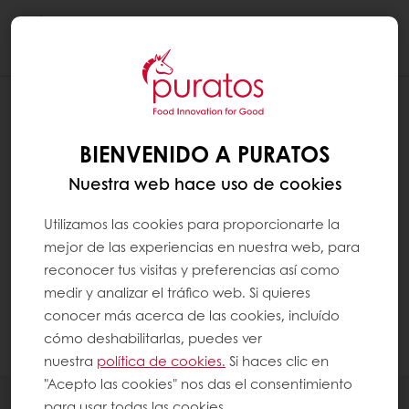
Togg
navi
¿PUEDO CAMBIAR LA DIRECCIÓN DE
CORREO ELECTRÓNICO DE MI CUENTA
BIENVENIDO A PURATOS
MYPURATOS?
Nuestra web hace uso de cookies
Para cambiar la dirección de correo
electrónico, debe contactar a nuestro
Utilizamos las cookies para proporcionarte la
servicio al cliente. Eliminaremos la cuenta
mejor de las experiencias en nuestra web, para
antigua y podrá registrarse nuevamente
reconocer tus visitas y preferencias así como
como ""cliente existente"". Los datos
medir y analizar el tráfico web. Si quieres
permanecerán sin cambios en su nueva
conocer más acerca de las cookies, incluído
cuenta.
cómo deshabilitarlas, puedes ver
nuestra
política de cookies.
Si haces clic en
"Acepto las cookies" nos das el consentimiento
Productos
para usar todas las cookies.