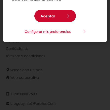
Recetas
Servicios
Aceptar
Percepción del consumidor
Configurar mis preferencias
Acerca de Puratos
Noticias
Contáctenos
Términos y condiciones
Selecciona un país
Web corporativa
+ 598 0800 7500
Uruguayinfo@puratos.com