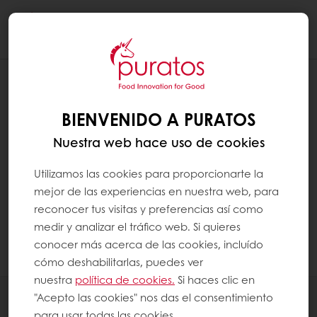
Togg
navi
¿CÓMO PUEDO VERIFICAR MIS
BIENVENIDO A PURATOS
PROMOCIONES EXCLUSIVAS?
Nuestra web hace uso de cookies
Utilizamos las cookies para proporcionarte la
Haga clic en "Inicio MyPuratos" para acceder
mejor de las experiencias en nuestra web, para
al panel de control de MyPuratos. En el menú
reconocer tus visitas y preferencias así como
de la izquierda, haga clic en "Mis
medir y analizar el tráfico web. Si quieres
Promociones". Allí podrá ver todas sus
conocer más acerca de las cookies, incluído
cómo deshabilitarlas, puedes ver
promociones exclusivas.
nuestra
política de cookies.
Si haces clic en
Productos
"Acepto las cookies" nos das el consentimiento
para usar todas las cookies.