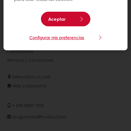
Recetas
Servicios
Percepción del consumidor
Aceptar
Acerca de Puratos
Configurar mis preferencias
Noticias
Contáctenos
Términos y condiciones
Selecciona un país
Web corporativa
+ 598 0800 7500
Uruguayinfo@puratos.com