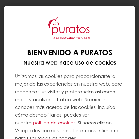
Togg
navi
BIENVENIDO A PURATOS
¿CÓMO PUEDO CONTACTAR AL
SERVICIO AL CLIENTE?
Nuestra web hace uso de cookies
Utilizamos las cookies para proporcionarte la
mejor de las experiencias en nuestra web, para
reconocer tus visitas y preferencias así como
En la parte superior derecha de la página,
medir y analizar el tráfico web. Si quieres
encontrará el botón "Contacto" para
conocer más acerca de las cookies, incluído
cómo deshabilitarlas, puedes ver
acceder al formulario de contacto. Allí
nuestra
política de cookies.
Si haces clic en
encontrará nuestro número de teléfono,
"Acepto las cookies" nos das el consentimiento
correo electrónico y dirección. También
para usar todas las cookies.