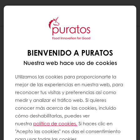
Togg
navi
SOY CLIENTE DE PURATOS, PERO NO SE
PUDO CREAR MI CUENTA
BIENVENIDO A PURATOS
He completado el formulario de registro con
Nuestra web hace uso de cookies
mi número de cliente y dirección de correo
electrónico, y he configurado mi contraseña.
Utilizamos las cookies para proporcionarte la
Sin embargo, cuando hice clic en ""solicitud
mejor de las experiencias en nuestra web, para
de registro"", recibí un mensaje que decía
reconocer tus visitas y preferencias así como
que no se pudo crear mi cuenta y que debía
medir y analizar el tráfico web. Si quieres
proporcionar información adicional. Cuando
conocer más acerca de las cookies, incluído
crea su cuenta MyPuratos, verificamos que su
cómo deshabilitarlas, puedes ver
número de cliente y dirección de correo
nuestra
política de cookies.
Si haces clic en
electrónico coincidan con los datos
"Acepto las cookies" nos das el consentimiento
ingresados en nuestro sistema. Si es así, su
para usar todas las cookies.