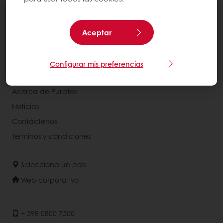
Productos
Aceptar
Recetas
Servicios
Configurar mis preferencias
Percepción del consumidor
Acerca de Puratos
Noticias
Contáctenos
Términos y condiciones
Selecciona un país
Web corporativa
+ 598 0800 7500