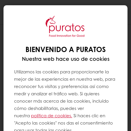
Togg
navi
TENGO DOS O MÁS TIENDAS, CADA
UNA CON UN NÚMERO DE IVA
BIENVENIDO A PURATOS
DIFERENTE. ¿ES POSIBLE TENER UNA
Nuestra web hace uso de cookies
SOLA CUENTA MYPURATOS?
Utilizamos las cookies para proporcionarte la
Esto no es posible actualmente. Es algo que
mejor de las experiencias en nuestra web, para
podríamos considerar en el futuro: acceder a
reconocer tus visitas y preferencias así como
medir y analizar el tráfico web. Si quieres
varias cuentas con el mismo correo
conocer más acerca de las cookies, incluído
electrónico/nombre de usuario. En la
cómo deshabilitarlas, puedes ver
actualidad, si tiene dos o más tiendas, cada
nuestra
política de cookies.
Si haces clic en
una con un número de IVA diferente, deberá
"Acepto las cookies" nos das el consentimiento
crear diferentes cuentas en MyPuratos.
para usar todas las cookies.