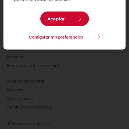
derecha.
Actualmente, los productos añadidos al
carrito no se indican en la sección "Mis
Aceptar
productos habituales".
Configurar mis preferencias
Productos
Recetas
Servicios
Percepción del consumidor
Acerca de Puratos
Noticias
Contáctenos
Términos y condiciones
Selecciona un país