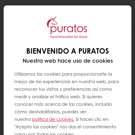
Togg
navi
VER LOS PRODUCTOS AÑADIDOS AL
CARRITO
BIENVENIDO A PURATOS
Nuestra web hace uso de cookies
Cuando agrego productos a mi carrito, veo
la animación que indica que el producto ha
Utilizamos las cookies para proporcionarte la
sido añadido, pero después de un tiempo, el
mejor de las experiencias en nuestra web, para
reconocer tus visitas y preferencias así como
icono desaparece y ya no sé qué productos
medir y analizar el tráfico web. Si quieres
de mi lista de productos habituales están en
conocer más acerca de las cookies, incluído
el carrito. Para verificar qué productos ya ha
cómo deshabilitarlas, puedes ver
añadido a su carrito, simplemente haga clic
nuestra
política de cookies.
Si haces clic en
en el icono "Carrito" en la parte superior
"Acepto las cookies" nos das el consentimiento
para usar todas las cookies.