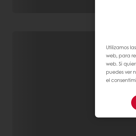
Utilizamos la
web, para rec
web. Si quie
puedes ver n
el consentimi