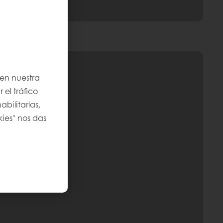
 en nuestra
 el tráfico
bilitarlas,
kies" nos das