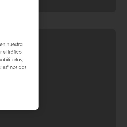
 en nuestra
 el tráfico
bilitarlas,
kies" nos das