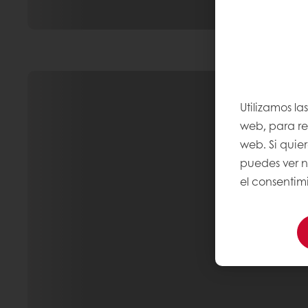
Utilizamos la
web, para rec
web. Si quie
puedes ver n
el consentimi