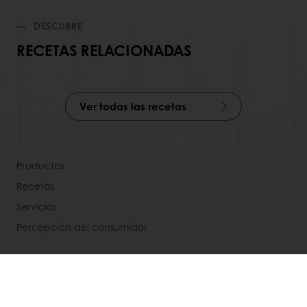
DESCUBRE
RECETAS RELACIONADAS
Ver todas las recetas
Productos
Recetas
Servicios
Percepción del consumidor
Acerca de Puratos
Noticias
Contáctenos