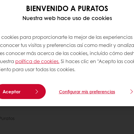
BIENVENIDO A PURATOS
or revise su bandeja de entrada y confirme su correo ele
Nuestra web hace uso de cookies
bido un correo electrónico solicitándole que confirme su 
que haya completado este paso, podrá iniciar sesión de 
usar su nueva cuenta en línea de My Puratos.
s cookies para proporcionarte la mejor de las experiencias
un correo electrónico en 15 minutos, es posible que deba re
onocer tus visitas y preferencias así como medir y analizar
correo no deseado.
res conocer más acerca de las cookies, incluído cómo desha
para ayudarle, así que si tiene algún problema, no dude e
uestra
política de cookies.
Si haces clic en "Acepto las coo
argentinainfo@puratos.com
o llamarnos al + 011 4 727-72
ento para usar todas las cookies.
Aceptar
Configurar mis preferencias
Puratos