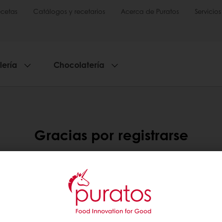
cetas
Catálogos y recetarios
Acerca de Puratos
Servicios
lería
Chocolatería
Gracias por registrarse