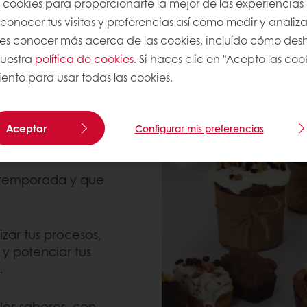
s cookies para proporcionarte la mejor de las experiencias
porada tan especial,
onocer tus visitas y preferencias así como medir y analizar
n nuestras mejores
res conocer más acerca de las cookies, incluído cómo desha
ería.
uestra
política de cookies.
Si haces clic en "Acepto las coo
ento para usar todas las cookies.
ella para
Aceptar
Configurar mis preferencias
e temporada y que
zar tus procesos,
y potenciar tus
.
los sabores, con