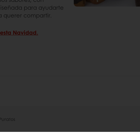
e diseñada para ayudarte
a querer compartir.
 esta Navidad.
Puratos
s