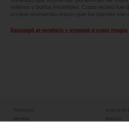
rellenos y baños irresistibles. Cada receta fu
a crear momentos únicos que tus clientes van 
Descargá el recetario y empezá a crear magia
Productos
Acerca de 
Recetas
Noticias
Servicios
Contácteno