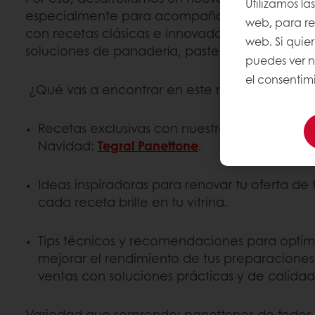
Utilizamos la
especialmente para acompañarte en esta tem
web, para rec
con recetas clásicas e innovadoras creadas co
web. Si quie
soluciones de panadería, pastelería y chocolat
puedes ver n
el consentimi
¿Qué vas a encontrar en este recetario?
Recetas exclusivas con nuestro producto estr
Navidad:
Tegral Panettone
.
Ideas inspiradoras para renovar tu oferta d
cada receta brille en tu vitrina.
Tips técnicos y recomendaciones para optimi
mejorar el rendimiento de tus preparaciones 
ventas con soluciones prácticas y de calidad
Variedad que sorprende: panettones de todos 