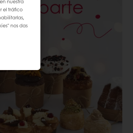
 en nuestra
 el tráfico
bilitarlas,
kies" nos das