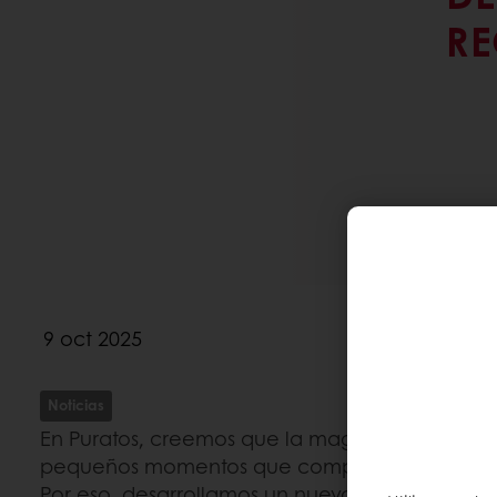
RE
9 oct 2025
Noticias
En Puratos, creemos que la magia de la Navid
pequeños momentos que compartimos con qu
Por eso, desarrollamos un nuevo Recetario d