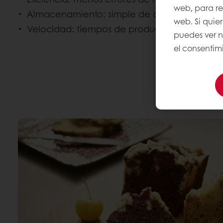
web, para rec
Almacenamiento: simple de almacenar y a
web. Si quie
Velocidad: tiempos de producción más corto
puedes ver n
el consentimi