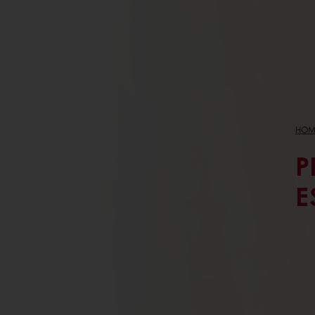
HOM
P
E