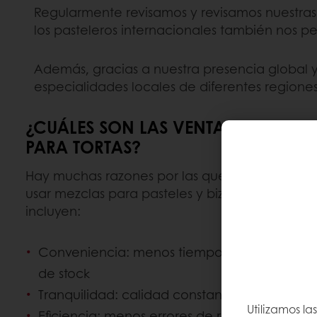
Regularmente revisamos y revisamos nuestras 
los pasteleros internacionales también nos pe
Además, gracias a nuestra presencia global y
especialidades locales de diferentes regiones
¿CUÁLES SON LAS VENTAJAS DE US
PARA TORTAS?
Hay muchas razones por las que los panaderos 
usar mezclas para pasteles y bizcochos. Los ben
incluyen:
Conveniencia: menos tiempo de preparaci
de stock
Tranquilidad: calidad constante, hornear de
Utilizamos la
Eficiencia: menos errores de receta al escala