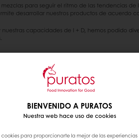
mezclas para seguir el ritmo de las tendencias de
rmite desarrollar nuestros productos de acuerdo con
 nuestras capacidades de I + D, hemos podido divers
.
AR PREMEZCLAS
y los pasteleros eligen
eficios prácticos
BIENVENIDO A PURATOS
ón y menos manejo
Nuestra web hace uso de cookies
spués de hornear
s cookies para proporcionarte la mejor de las experiencias
r