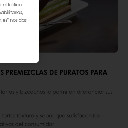
 el tráfico
bilitarlas,
kies" nos das
AS PREMEZCLAS DE PURATOS PARA
ortas y bizcochos le permiten diferenciar sus
 torta: textura y sabor que satisfacen las
ativas del consumidor