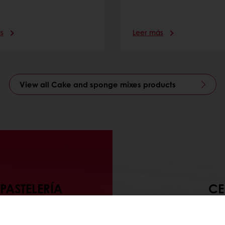
s
Leer más
View all Cake and sponge mixes products
PASTELERÍA
CE
En Purato