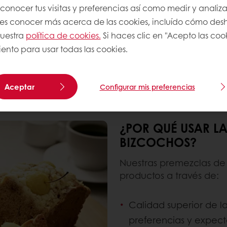
onocer tus visitas y preferencias así como medir y analizar
lmacenar
res conocer más acerca de las cookies, incluído cómo desha
s.
uestra
política de cookies.
Si haces clic en "Acepto las coo
ento para usar todas las cookies.
Aceptar
Configurar mis preferencias
¿POR QUÉ USAR L
BIZCOCHOS?
Nuestras premezclas de t
productos a través de:
Calidad superior de la
preferencias y expect