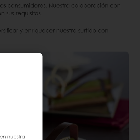
 los consumidores. Nuestra colaboración con
 sus requisitos.
ificar y enriquecer nuestro surtido con
 en nuestra