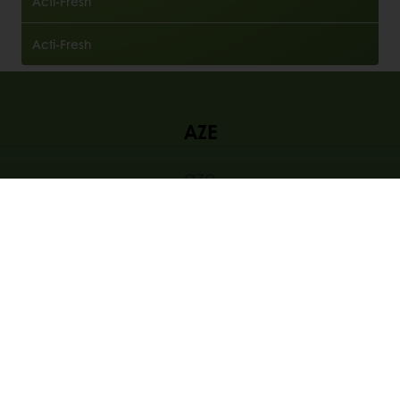
Acti-Fresh
Acti-Fresh
AZE
aze
aze
Productos
Recetas
Servicios
Percepción del consumidor