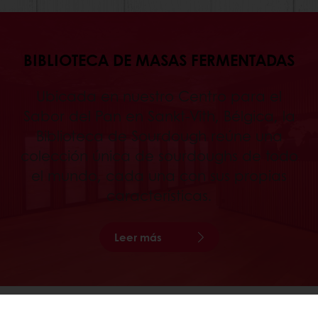
BIBLIOTECA DE MASAS FERMENTADAS
Ubicada en nuestro Centro para el
Sabor del Pan en Sankt-Vith, Bélgica, la
Biblioteca de Sourdough reúne una
colección única de sourdoughs de todo
el mundo, cada una con sus propias
características.
Leer más
Productos