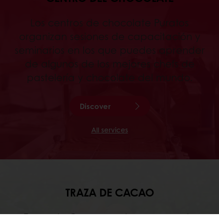
Los centros de chocolate Puratos
organizan sesiones de capacitación y
seminarios en los que puedes aprender
de algunos de los mejores chefs de
pastelería y chocolate del mundo.
Discover
All services
TRAZA DE CACAO
Traza de Cacao es el programa de