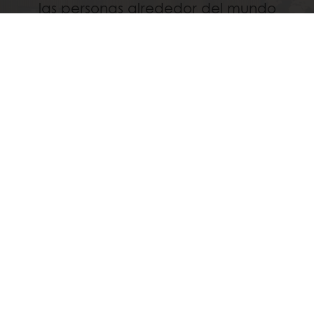
las personas alrededor del mundo
experimentan el sabor de los productos
acabados, especialmente el pan.
Discover
All services
Productos
Recetas
Servicios
Percepción del consumidor
Acerca de Puratos
Noticias